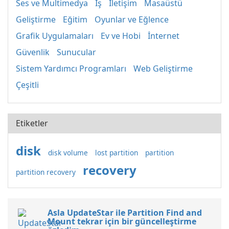
Ses ve Multimedya
İş
İletişim
Masaüstü
Geliştirme
Eğitim
Oyunlar ve Eğlence
Grafik Uygulamaları
Ev ve Hobi
İnternet
Güvenlik
Sunucular
Sistem Yardımcı Programları
Web Geliştirme
Çeşitli
Etiketler
disk
disk volume
lost partition
partition
recovery
partition recovery
Asla UpdateStar ile Partition Find and
Mount tekrar için bir güncelleştirme