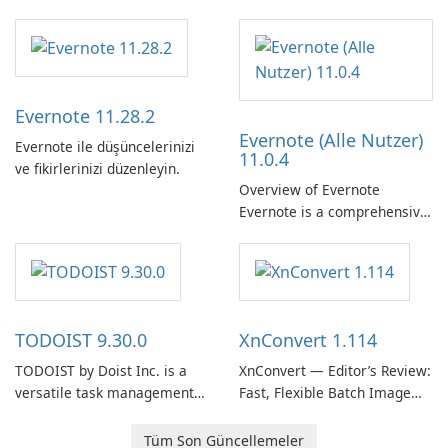
Thunderbird ESR (Extended
Support Release) is the long-
term support channel of the
Thunderbird desktop email
client designed for
Evernote 11.28.2
organizations and users who
Evernote (Alle Nutzer)
need predictable …
Evernote ile düşüncelerinizi
11.0.4
ve fikirlerinizi düzenleyin.
Overview of Evernote
Evernote is a comprehensive
note-taking and organization
software designed to help
users capture, organize, and
access information across
multiple devices.
TODOIST 9.30.0
XnConvert 1.114
TODOIST by Doist Inc. is a
XnConvert — Editor’s Review:
versatile task management
Fast, Flexible Batch Image
tool designed to help
Converter for Windows,
individuals and teams
macOS and Linux XnConvert
Tüm Son Güncellemeler