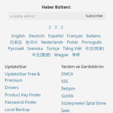
Haber Bülteni:
English
Deutsch
Español
Français
Italiano
日本語
한국어
Nederlands
Polski
Português
Русский
Svenska
Türkçe
Tiếng Việt
中文(简体)
中文(繁體)
Magyar
हिन्दी
UpdateStar
Yardım ve Geribildirim
UpdateStar Free &
DMCA
Premium
SSS
Drivers
İletişim
Product Key Finder
Gizlilik
Password Finder
Sözleşmeleri İptal Etme
Local Backup
İade