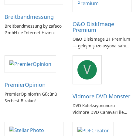
Breitbandmessung
O&O DiskImage
Breitbandmessung by zafaco
Premium
GmbH ile İnternet Hızınızı
O&O DiskImage 21 Premium
Kontrol Edin!
— gelişmiş izolasyona sahip
güçlü, Alman yapımı tam
sistem yedekleme
V
PremierOpinion
PremierOpinion'ın Gücünü
Vidmore DVD Monster
Serbest Bırakın!
DVD Koleksiyonunuzu
Vidmore DVD Canavarı ile
Açın