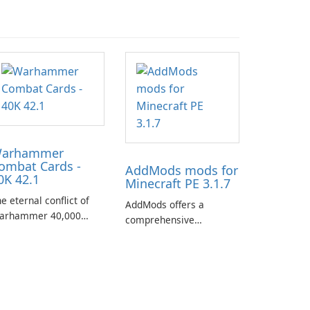
arhammer
ombat Cards -
AddMods mods for
0K 42.1
Minecraft PE 3.1.7
e eternal conflict of
AddMods offers a
arhammer 40,000
comprehensive
kes a new turn in
collection of add-ons for
arhammer Combat
Minecraft PE, allowing
rds - 40K, a card game
you to enhance your
aturing miniatures
gameplay with incredible
rom Games Workshop's
mods and maps. With
arhammer 40,000