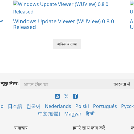
es
Windows Update Viewer (WUView) 0.8.0
A
Released
U
अधिक बातम्या
न्यूज़ लैटर:
no
日本語
한국어
Nederlands
Polski
Português
Русс
中文(繁體)
Magyar
हिन्दी
समाचार
हमारे साथ काम करें
क