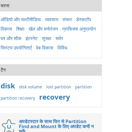
पैके
चरना
2015
अनुप्
लिए 
ऑडियो और मल्टीमीडिया
व्यवसाय
संचार
डेस्कटॉप
है। य
विकास
शिक्षा
खेल और मनोरंजन
ग्राफिक्स अनुप्रयोग
Wind
ठीक 
घर और शौक
इंटरनेट
सुरक्षा
सर्वर
सिस्टम उपयोगिताएँ
वेब विकास
विविध
टैग
disk
disk volume
lost partition
partition
recovery
partition recovery
अपडेटस्टार के साथ फिर से Partition
Find and Mount के लिए अपडेट कभी न
चूकें