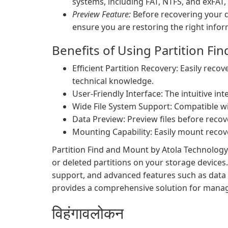
systems, including FAT, NTFS, and exFAT,
Preview Feature:
Before recovering your da
ensure you are restoring the right infor
Benefits of Using Partition Fi
Efficient Partition Recovery: Easily recov
technical knowledge.
User-Friendly Interface: The intuitive inte
Wide File System Support: Compatible with
Data Preview: Preview files before recov
Mounting Capability: Easily mount recove
Partition Find and Mount by Atola Technology i
or deleted partitions on your storage devices. 
support, and advanced features such as data 
provides a comprehensive solution for manag
विहंगावलोकन