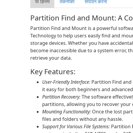
या क़िस्‍म
तकनीकी
संपादन करना
Partition Find and Mount: A 
Partition Find and Mount is a powerful softw
Technology to help users easily find and mount
storage devices. Whether you have accidentally
become inaccessible due to a system error, this
retrieve your data.
Key Features:
User-Friendly Interface:
Partition Find and
it easy for both beginners and advanced
Partition Recovery:
The software effectivel
partitions, allowing you to recover your 
Mounting Functionality:
Once the lost parti
files and folders without any hassle.
Support for Various File Systems:
Partition 