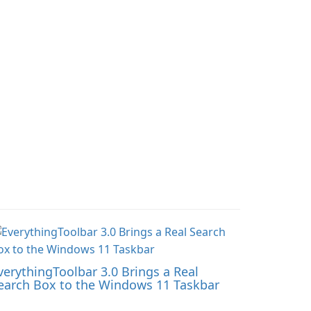
these add-ons, your
iverse.
Minecraft PE experience
will become even more
captivating and
immersive.
verythingToolbar 3.0 Brings a Real
earch Box to the Windows 11 Taskbar