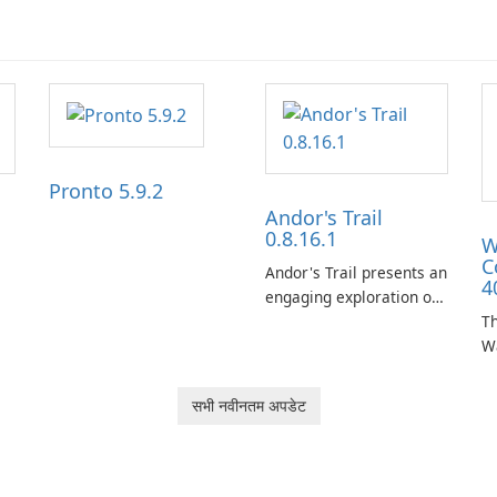
Pronto 5.9.2
Andor's Trail
0.8.16.1
W
C
Andor's Trail presents an
4
engaging exploration of
the fantasy world of
Th
Dhayavar, centered
W
around the pursuit of
ta
your brother, Andor,
W
सभी नवीनतम अपडेट
through a quest-driven
Ca
narrative inspired by
fe
classic role-playing
f
games.
W