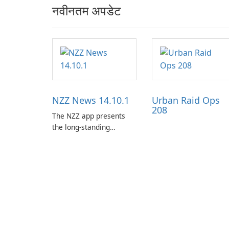
नवीनतम अपडेट
NZZ News 14.10.1
Urban Raid Ops
208
The NZZ app presents
the long-standing
journalism of the NZZ,
rooted in independence,
open debate, and a
liberal outlook that
embraces diverse
opinion.